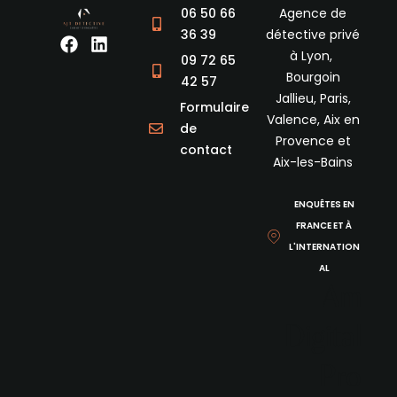
06 50 66
Agence de
36 39
détective privé
F
L
à Lyon,
a
i
09 72 65
c
n
Bourgoin
42 57
e
k
Jallieu, Paris,
Formulaire
b
e
Valence, Aix en
de
o
d
Provence et
o
i
contact
Aix-les-Bains
k
n
ENQUÊTES EN
FRANCE ET À
L'INTERNATION
AL
Am
Digital
Pro