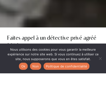
Faites appel à un détective privé agréé
à Valence
Nous utilisons des cookies pour vous garantir la meilleure
expérience sur notre site web. Si vous continuez à utiliser ce
À Valence et dans l’ensemble de la Drôme, AJT
site, nous supposerons que vous en êtes satisfait.
Détective intervient pour accompagner
les
particuliers et les entreprises
confrontés à des
Ok
Non
Politique de confidentialité
situations nécessitant des investigations discrètes et
rigoureuses. Notre rôle consiste à rechercher des
informations, vérifier des faits et recueillir des
éléments probants afin de vous aider à prendre les
bonnes décisions.