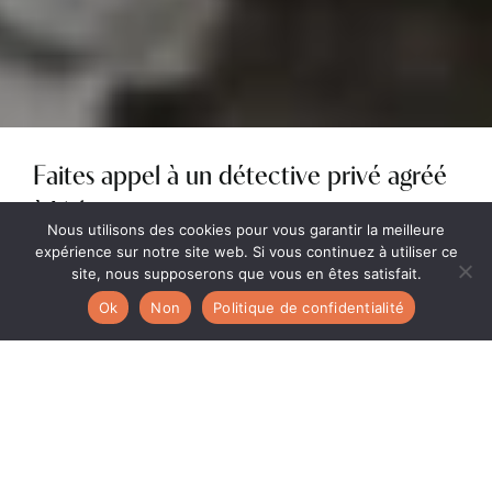
Faites appel à un détective privé agréé
à Valence
Nous utilisons des cookies pour vous garantir la meilleure
expérience sur notre site web. Si vous continuez à utiliser ce
À Valence et dans l’ensemble de la Drôme, AJT
site, nous supposerons que vous en êtes satisfait.
Détective intervient pour accompagner
les
particuliers et les entreprises
confrontés à des
Ok
Non
Politique de confidentialité
situations nécessitant des investigations discrètes et
rigoureuses. Notre rôle consiste à rechercher des
informations, vérifier des faits et recueillir des
éléments probants afin de vous aider à prendre les
bonnes décisions.