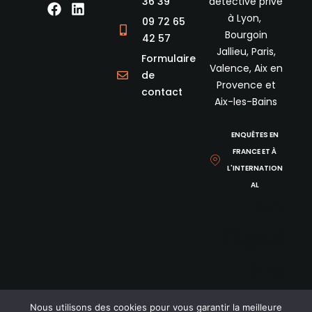
36 39
détective privé
F
L
à Lyon,
a
i
09 72 65
c
n
Bourgoin
42 57
e
k
Jallieu, Paris,
Formulaire
b
e
Valence, Aix en
de
o
d
Provence et
o
i
contact
Aix-les-Bains
k
n
ENQUÊTES EN
FRANCE ET À
L'INTERNATION
AL
Am
Digital
Pro
Nous utilisons des cookies pour vous garantir la meilleure