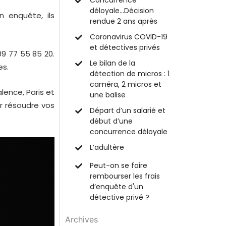
Concurrence
déloyale…Décision
 enquête, ils
rendue 2 ans après
Coronavirus COVID-19
et détectives privés
9 77 55 85 20
.
Le bilan de la
es.
détection de micros : 1
caméra, 2 micros et
alence
,
Paris
et
une balise
r résoudre vos
Départ d’un salarié et
début d’une
concurrence déloyale
L’adultère
Peut-on se faire
rembourser les frais
d’enquête d'un
détective privé ?
Archives