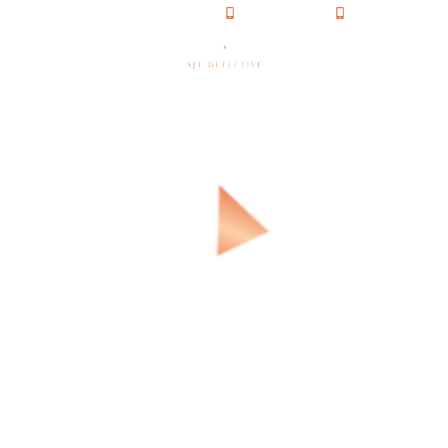
06 50 66 36 39
09 72 65 42 57
culiers
Tarifs