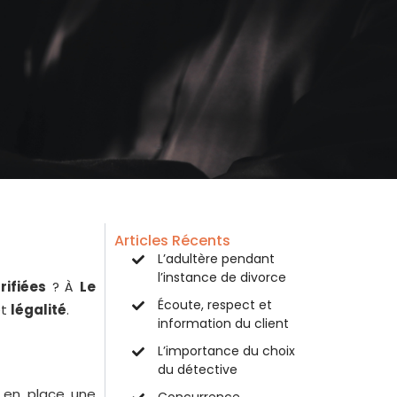
Articles Récents
L’adultère pendant
l’instance de divorce
rifiées
? À
Le
Écoute, respect et
t
légalité
.
information du client
L’importance du choix
du détective
 en place une