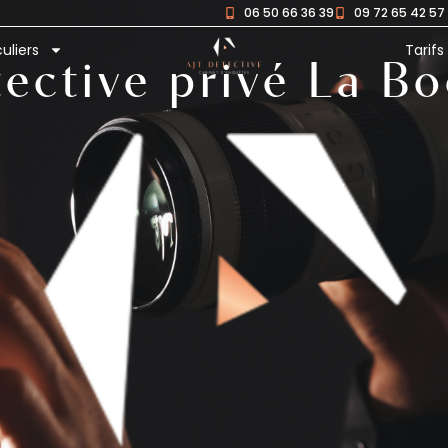
06 50 66 36 39
09 72 65 42 57
culiers
Tarifs
ective privé La B