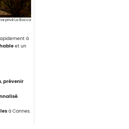
ive privé La Bocca
 rapidement à
chable
et un
s
,
prévenir
nnalisé
.
les
à Cannes.