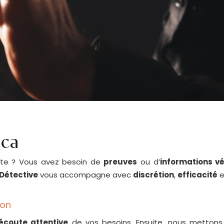
cca
cate ? Vous avez besoin de
preuves
ou d’
informations vé
Détective
vous accompagne avec
discrétion
,
efficacité
e
ion
écoute attentive
de vos besoins. Ensuite, nous mettons