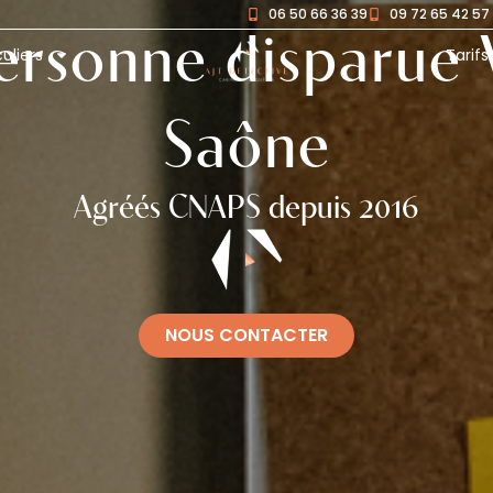
06 50 66 36 39
09 72 65 42 57
rsonne disparue V
culiers
Tarifs
Saône
Agréés CNAPS depuis 2016
NOUS CONTACTER