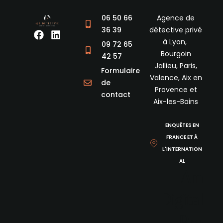
06 50 66
Agence de
36 39
détective privé
F
L
à Lyon,
a
i
09 72 65
c
n
Bourgoin
42 57
e
k
Jallieu, Paris,
Formulaire
b
e
Valence, Aix en
de
o
d
Provence et
o
i
contact
Aix-les-Bains
k
n
ENQUÊTES EN
FRANCE ET À
L'INTERNATION
AL
Am
Digital